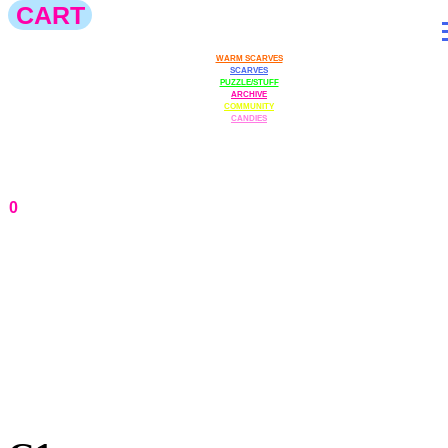
CART
0