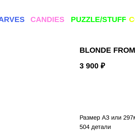
ES
CANDIES
PUZZLE/STUFF
COMMUNI
BLONDE FROM
3 900
₽
ADD TO CA
Размер АЗ или 29
504 детали