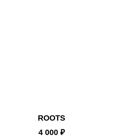
CONTACT US
INSTAGRAM
ROOTS
FORCEDFUNCOMMUNITY@GMA
4 000
₽