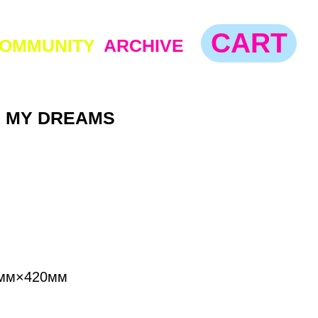
CART
TY
ARCHIVE
 MY DREAMS
RT
7мм×420мм