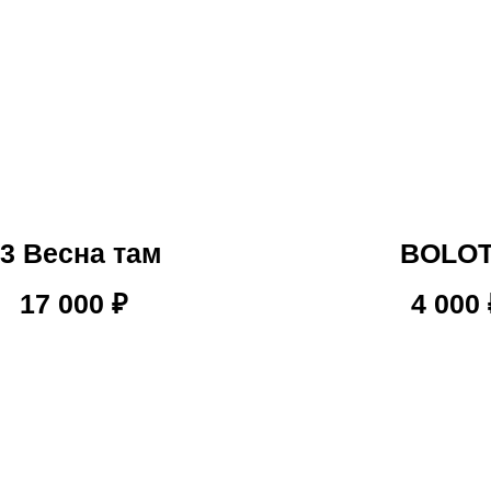
3 Весна там
BOLO
17 000
₽
4 000