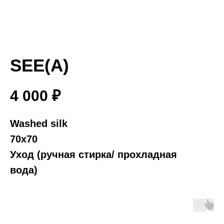
SEE(A)
4 000
₽
Washed silk
70х70
Уход (ручная стирка/ прохладная
вода)