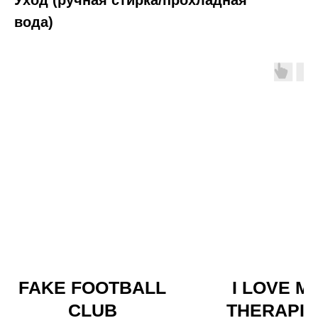
Уход (ручная стирка/прохладная
вода)
FAKE FOOTBALL
I LOVE M
CLUB
THERAPIS