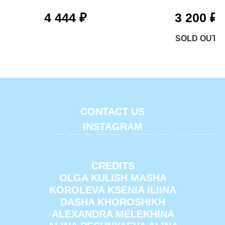
4 444
₽
3 200
₽
CONTACT US
INSTAGRAM
FORCEDFUNCOMMUNITY@GMAIL
CREDITS
OLGA KULISH MASHA
KOROLEVA KSENIA ILIINA
DASHA KHOROSHIKH
ALEXANDRA MELEKHINA