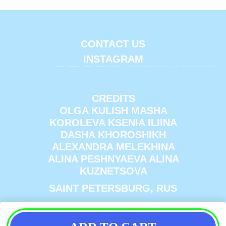
CONTACT US
INSTAGRAM
FORCEDFUNCOMMUNITY@GMAIL
CREDITS
OLGA KULISH MASHA
KOROLEVA KSENIA ILIINA
DASHA KHOROSHIKH
ALEXANDRA MELEKHINA
ALINA PESHNYAEVA ALINA
KUZNETSOVA
SAINT PETERSBURG, RUS
ПОЛИТИКА КОНФИДЕНЦИАЛЬНОСТИ
ИНН 780633697452