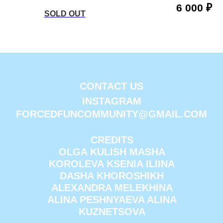
6 000
₽
CONTACT US
INSTAGRAM
FORCEDFUNCOMMUNITY@GMAIL.COM
CREDITS
OLGA KULISH MASHA
KOROLEVA KSENIA ILIINA
DASHA KHOROSHIKH
ALEXANDRA MELEKHINA
ALINA PESHNYAEVA ALINA
KUZNETSOVA