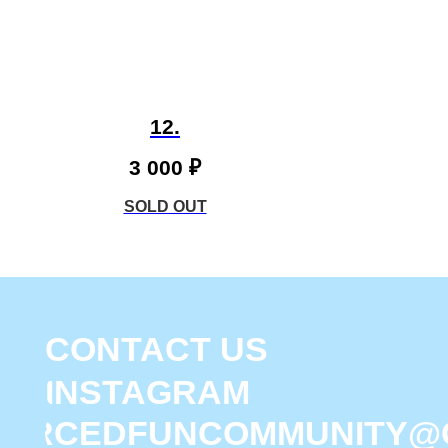
CONTACT US
INSTAGRAM
12.
FORCEDFUNCOMMUNITY@GMA
3 000
₽
SAINT PETERSBURG,
RUS
ИНН 780633697452
© 2026 FORCED FUN COMMUNITY