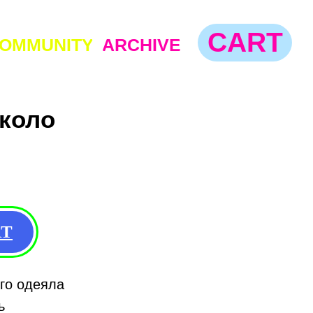
CART
TY
ARCHIVE
около
RT
го одеяла
ь